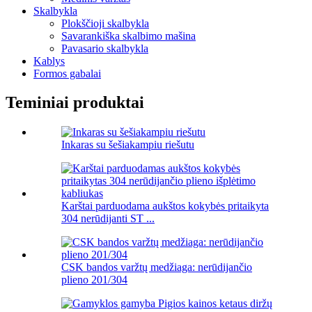
Skalbykla
Plokščioji skalbykla
Savarankiška skalbimo mašina
Pavasario skalbykla
Kablys
Formos gabalai
Teminiai produktai
Inkaras su šešiakampiu riešutu
Karštai parduodama aukštos kokybės pritaikyta
304 nerūdijanti ST ...
CSK bandos varžtų medžiaga: nerūdijančio
plieno 201/304