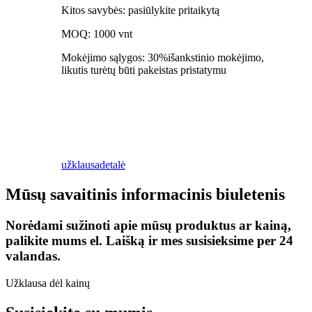
Kitos savybės: pasiūlykite pritaikytą
MOQ: 1000 vnt
Mokėjimo sąlygos: 30%išankstinio mokėjimo,
likutis turėtų būti pakeistas pristatymu
užklausa
detalė
Mūsų savaitinis informacinis biuletenis
Norėdami sužinoti apie mūsų produktus ar kainą,
palikite mums el. Laišką ir mes susisieksime per 24
valandas.
Užklausa dėl kainų