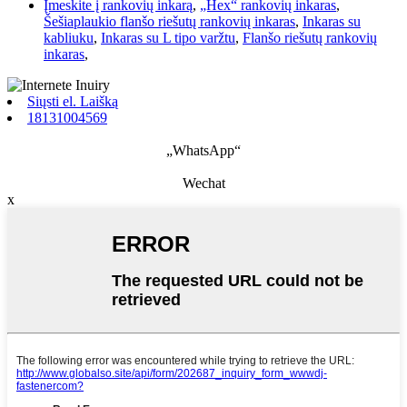
Įmeskite į rankovių inkarą
,
„Hex“ rankovių inkaras
,
Šešiaplaukio flanšo riešutų rankovių inkaras
,
Inkaras su
kabliuku
,
Inkaras su L tipo varžtu
,
Flanšo riešutų rankovių
inkaras
,
Siųsti el. Laišką
18131004569
„WhatsApp“
Wechat
x