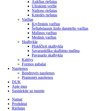
Aukštas riešutas
Užrakinti veržlę
Nailono riešutas
Kniedės riešutas
Varžtas
Kryžminis varžtas
Šešiabriaunis lizdo dangtelio varžtas
Mašinos varžtas
Medinis varžtas
Skalbykla
Plokščioji skalbykla
Savarankiška skalbimo mašina
Pavasario skalbykla
Kablys
Formos gabalai
Naujienos
Bendrovės naujienos
Pramonės naujienos
DUK
Apie mus
Susisiekite su mumis
Namai
Produktai
Riešutas