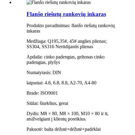
Flanšo riešutų rankovių inkaras
Produkto pavadinimas: flanšo riešutų rankovių
inkaras
Medžiaga: Q195,35#, 45# anglies plienas;
SS304, SS316 Nerūdijantis plienas
Apdaila: cinko padengtas, geltonas cinko
padengtas, plyšys
Numatytasis: DIN
laipsniai: 4.8, 6.8, 8.8, A2-70, A4-80
Brade: ISO9001
Siūlai: šiurkštus, gerai
Dydis: M8 × 80, M8 × 100, M10 × 80 ir tt,
atsižvelgiant į klientų poreikius.
Pakuotė: balta dėžutė+dėžutė+padėklai