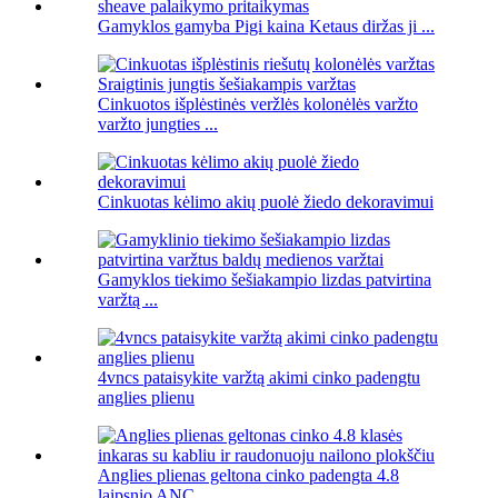
Gamyklos gamyba Pigi kaina Ketaus diržas ji ...
Cinkuotos išplėstinės veržlės kolonėlės varžto
varžto jungties ...
Cinkuotas kėlimo akių puolė žiedo dekoravimui
Gamyklos tiekimo šešiakampio lizdas patvirtina
varžtą ...
4vncs pataisykite varžtą akimi cinko padengtu
anglies plienu
Anglies plienas geltona cinko padengta 4.8
laipsnio ANC ...