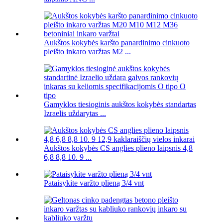
Aukštos kokybės karšto panardinimo cinkuoto
pleišto inkaro varžtas M2 ...
Gamyklos tiesioginis aukštos kokybės standartas
Izraelis uždarytas ...
Aukštos kokybės CS anglies plieno laipsnis 4,8
6,8 8,8 10. 9 ...
Pataisykite varžto plieną 3/4 vnt