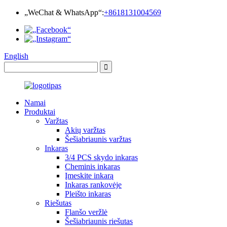
„WeChat & WhatsApp“:
+8618131004569
English
Namai
Produktai
Varžtas
Akių varžtas
Šešiabriaunis varžtas
Inkaras
3/4 PCS skydo inkaras
Cheminis inkaras
Įmeskite inkarą
Inkaras rankovėje
Pleišto inkaras
Riešutas
Flanšo veržlė
Šešiabriaunis riešutas