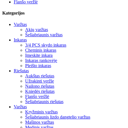
Flanšo veržlė
Kategorijos
Varžtas
Akių varžtas
Šešiabriaunis varžtas
Inkaras
3/4 PCS skydo inkaras
Cheminis inkaras
Įmeskite inkarą
Inkaras rankovėje
Pleišto inkaras
Riešutas
Aukštas riešutas
Užrakinti veržlę
Nailono riešutas
Kniedės riešutas
Flanšo veržlė
Šešiabriaunis riešutas
Varžtas
Kryžminis varžtas
Šešiabriaunis lizdo dangtelio varžtas
Mašinos varžtas
Medinis varžtas