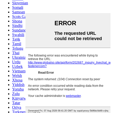
Slovenian
Somali
Samoan
Scots Gaelic
Shona
Sindhi
Sundanese
Swahili
Tajik
Tamil
Telugu
Thai
Ukrainian
Urdu
Uzbek
Vietnamese
Welsh
Xhosa
Yiddish
Yoruba
Zulu
Kinyarwanda
Tatar
Oriya
Turkmen