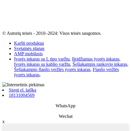
© Autorių teisės - 2010–2024: Visos teisės saugomos.
Karšti produktai
Svetainės planas
AMP mobilusis
Įvorės inkaras su L tipo varžtu
,
Įleidžiamas įvorės inkaras
,
Įvorės inkaras su kablio varžtu
,
Šešiakampis rankovių inkaras
,
Šešiakampio flanšo veržlės įvorės inkaras
,
Flanšo veržlės
įvorės inkaras
,
Siųsti el. laišką
18131004569
WhatsApp
Wechat
x