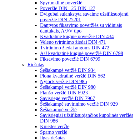
Spyruoklinė poveržlė
Poveržlė DIN 125 DIN 127
Dvigubai sulankstyta savaime užsifiksuojanti
poveržlė DIN 25201
Dantytos fiksavimo poveržlės su vidiniais
dantukais, A/J/V tipo
Kvadratinė kūginė poveržlė DIN 434
Veleno tvirtinimo žiedai DIN 471
Tvirtinimo žiedai angoms DIN 472
A/J kvadratinė kūginė poveržlė DIN 6798
Fiksavimo poveržlė DIN 6799
Riešutas
Šešiakampė veržlė DIN 934
Plona kvadratinė veržlė DIN 562
Nylock veržlė DIN 985
Šešiakampė veržlė DIN 980
Flanšo veržlė DIN 6923
Savisriegė veržlė DIN 7967
Šešiakampė suvirinimo veržlė DIN 929
Šešiakampė veržlė
Savisriegiai užsifiksuojančios kupolinės veržlės
DIN 986
Kniedės veržlė
Sparno veržlė
Ilgas riešutas