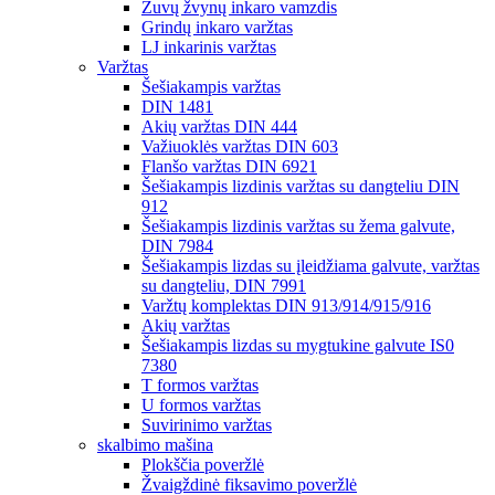
Žuvų žvynų inkaro vamzdis
Grindų inkaro varžtas
LJ inkarinis varžtas
Varžtas
Šešiakampis varžtas
DIN 1481
Akių varžtas DIN 444
Važiuoklės varžtas DIN 603
Flanšo varžtas DIN 6921
Šešiakampis lizdinis varžtas su dangteliu DIN
912
Šešiakampis lizdinis varžtas su žema galvute,
DIN 7984
Šešiakampis lizdas su įleidžiama galvute, varžtas
su dangteliu, DIN 7991
Varžtų komplektas DIN 913/914/915/916
Akių varžtas
Šešiakampis lizdas su mygtukine galvute IS0
7380
T formos varžtas
U formos varžtas
Suvirinimo varžtas
skalbimo mašina
Plokščia poveržlė
Žvaigždinė fiksavimo poveržlė