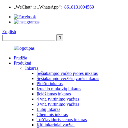
„WeChat“ ir „WhatsApp“:
+8618131004569
English
Pradžia
Produktai
Inkaras
Šešiakampio varžto įvorės inkaras
Šešiakampio veržlės įvorės inkaras
Pleišto inkaras
Izraelio rankovių inkaras
Įleidžiamas inkaras
4 vnt. tvirtinimo varžtas
3 vnt. tvirtinimo varžtas
Lubų inkaras
Cheminis inkaras
Tuščiaviduris sienos inkaras
Kiti inkariniai varžtai