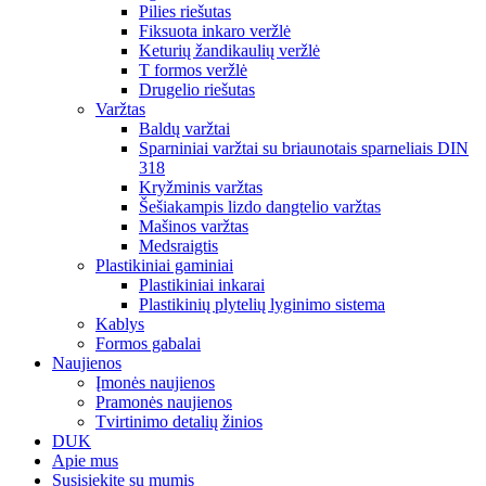
Pilies riešutas
Fiksuota inkaro veržlė
Keturių žandikaulių veržlė
T formos veržlė
Drugelio riešutas
Varžtas
Baldų varžtai
Sparniniai varžtai su briaunotais sparneliais DIN
318
Kryžminis varžtas
Šešiakampis lizdo dangtelio varžtas
Mašinos varžtas
Medsraigtis
Plastikiniai gaminiai
Plastikiniai inkarai
Plastikinių plytelių lyginimo sistema
Kablys
Formos gabalai
Naujienos
Įmonės naujienos
Pramonės naujienos
Tvirtinimo detalių žinios
DUK
Apie mus
Susisiekite su mumis