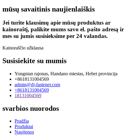
mūsų savaitinis naujienlaiškis
Jei turite klausimų apie mūsų produktus ar
kainoraštį, palikite mums savo el. pašto adresą ir
mes su jumis susisieksime per 24 valandas.
Kainoraščio užklausa
Susisiekite su mumis
Yongnian rajonas, Handano miestas, Hebei provincija
+8618131004569
admin@dj-fastener.com
+8618131004569
18131004569
svarbios nuorodos
Pradžia
Produktai
Naujienos