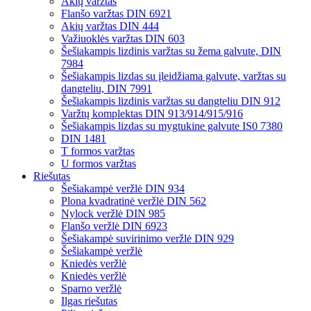
Akių varžtas
Flanšo varžtas DIN 6921
Akių varžtas DIN 444
Važiuoklės varžtas DIN 603
Šešiakampis lizdinis varžtas su žema galvute, DIN
7984
Šešiakampis lizdas su įleidžiama galvute, varžtas su
dangteliu, DIN 7991
Šešiakampis lizdinis varžtas su dangteliu DIN 912
Varžtų komplektas DIN 913/914/915/916
Šešiakampis lizdas su mygtukine galvute IS0 7380
DIN 1481
T formos varžtas
U formos varžtas
Riešutas
Šešiakampė veržlė DIN 934
Plona kvadratinė veržlė DIN 562
Nylock veržlė DIN 985
Flanšo veržlė DIN 6923
Šešiakampė suvirinimo veržlė DIN 929
Šešiakampė veržlė
Kniedės veržlė
Kniedės veržlė
Sparno veržlė
Ilgas riešutas