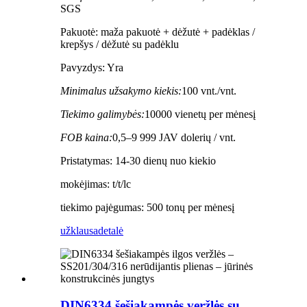
SGS
Pakuotė: maža pakuotė + dėžutė + padėklas /
krepšys / dėžutė su padėklu
Pavyzdys: Yra
Minimalus užsakymo kiekis:
100 vnt./vnt.
Tiekimo galimybės:
10000 vienetų per mėnesį
FOB kaina:
0,5–9 999 JAV dolerių / vnt.
Pristatymas: 14-30 dienų nuo kiekio
mokėjimas: t/t/lc
tiekimo pajėgumas: 500 tonų per mėnesį
užklausa
detalė
DIN6334 šešiakampės veržlės su