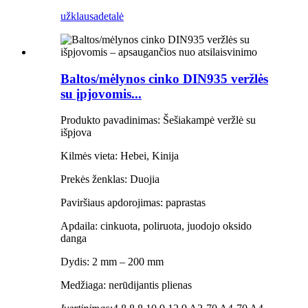
užklausa
detalė
Baltos/mėlynos cinko DIN935 veržlės
su įpjovomis...
Produkto pavadinimas: Šešiakampė veržlė su
išpjova
Kilmės vieta: Hebei, Kinija
Prekės ženklas: Duojia
Paviršiaus apdorojimas: paprastas
Apdaila: cinkuota, poliruota, juodojo oksido
danga
Dydis: 2 mm – 200 mm
Medžiaga: nerūdijantis plienas