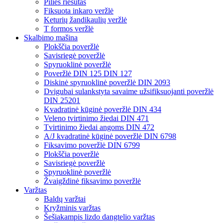
Pilies riešutas
Fiksuota inkaro veržlė
Keturių žandikaulių veržlė
T formos veržlė
Skalbimo mašina
Plokščia poveržlė
Savisriegė poveržlė
Spyruoklinė poveržlė
Poveržlė DIN 125 DIN 127
Diskinė spyruoklinė poveržlė DIN 2093
Dvigubai sulankstyta savaime užsifiksuojanti poveržlė
DIN 25201
Kvadratinė kūginė poveržlė DIN 434
Veleno tvirtinimo žiedai DIN 471
Tvirtinimo žiedai angoms DIN 472
A/J kvadratinė kūginė poveržlė DIN 6798
Fiksavimo poveržlė DIN 6799
Plokščia poveržlė
Savisriegė poveržlė
Spyruoklinė poveržlė
Žvaigždinė fiksavimo poveržlė
Varžtas
Baldų varžtai
Kryžminis varžtas
Šešiakampis lizdo dangtelio varžtas