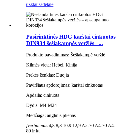
užklausa
detalė
Pasirinktinės HDG karštai cinkuotos
DIN934 šešiakampės veržlės –...
Produkto pavadinimas: Šešiakampė veržlė
Kilmės vieta: Hebei, Kinija
Prekės ženklas: Duojia
Paviršiaus apdorojimas: karštai cinkuotas
Apdaila: cinkuota
Dydis: M4-M24
Medžiaga: anglinis plienas
Įvertinimas:
4,8 8,8 10,9 12,9 A2-70 A4-70 A4-
80 ir kt.