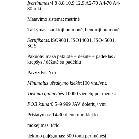
Įvertinimas:
4,8 8,8 10,9 12,9 A2-70 A4-70 A4-
80 ir kt.
Matavimo sistema: metrinė
Taikymas: sunkioji pramonė, bendroji pramonė
Sertifikatas:
ISO9001, ISO14001, ISO45001,
SGS
Pakuotė: maža pakuotė + dėžutė + padėklas /
krepšys / dėžutė su padėklu
Pavyzdys: Yra
Minimalus užsakymo kiekis:
100 vnt./vnt.
Tiekimo galimybės:
10000 vienetų per mėnesį
FOB kaina:
0,5–9 999 JAV dolerių / vnt.
Pristatymas: 14-30 dienų nuo kiekio
mokėjimas: t/t/lc
tiekimo pajėgumas: 500 tonų per mėnesį