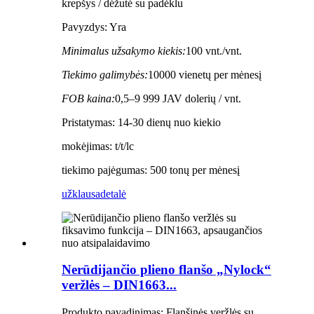
krepšys / dėžutė su padėklu
Pavyzdys: Yra
Minimalus užsakymo kiekis:
100 vnt./vnt.
Tiekimo galimybės:
10000 vienetų per mėnesį
FOB kaina:
0,5–9 999 JAV dolerių / vnt.
Pristatymas: 14-30 dienų nuo kiekio
mokėjimas: t/t/lc
tiekimo pajėgumas: 500 tonų per mėnesį
užklausa
detalė
Nerūdijančio plieno flanšo „Nylock“
veržlės – DIN1663...
Produkto pavadinimas: Flanšinės veržlės su