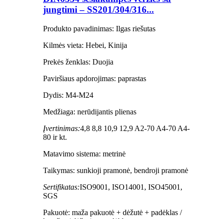
jungtimi – SS201/304/316...
Produkto pavadinimas: Ilgas riešutas
Kilmės vieta: Hebei, Kinija
Prekės ženklas: Duojia
Paviršiaus apdorojimas: paprastas
Dydis: M4-M24
Medžiaga: nerūdijantis plienas
Įvertinimas:
4,8 8,8 10,9 12,9 A2-70 A4-70 A4-
80 ir kt.
Matavimo sistema: metrinė
Taikymas: sunkioji pramonė, bendroji pramonė
Sertifikatas:
ISO9001, ISO14001, ISO45001,
SGS
Pakuotė: maža pakuotė + dėžutė + padėklas /