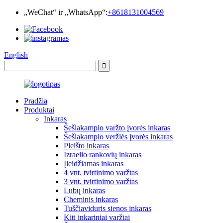
„WeChat“ ir „WhatsApp“:
+8618131004569
English
Pradžia
Produktai
Inkaras
Šešiakampio varžto įvorės inkaras
Šešiakampio veržlės įvorės inkaras
Pleišto inkaras
Izraelio rankovių inkaras
Įleidžiamas inkaras
4 vnt. tvirtinimo varžtas
3 vnt. tvirtinimo varžtas
Lubų inkaras
Cheminis inkaras
Tuščiaviduris sienos inkaras
Kiti inkariniai varžtai