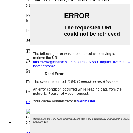
SGS
Pakuotė: maža pakuotė + dėžutė + padėklas /
krepšys / dėžutė su padėklu
Pavyzdys: Yra
Minimalus užsakymo kiekis:
100 vnt./vnt.
Tiekimo galimybės:
10000 vienetų per mėnesį
FOB kaina:
0,5–9 999 JAV dolerių / vnt.
Pristatymas: 14-30 dienų nuo kiekio
mokėjimas: t/t/lc
tiekimo pajėgumas: 500 tonų per mėnesį
užklausa
detalė