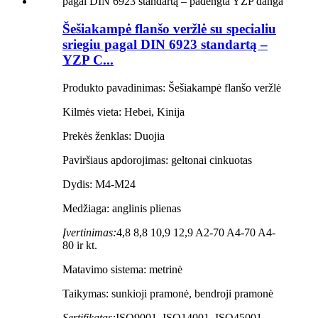
Šešiakampė flanšo veržlė su specialiu
sriegiu pagal DIN 6923 standartą –
YZP C...
Produkto pavadinimas: Šešiakampė flanšo veržlė
Kilmės vieta: Hebei, Kinija
Prekės ženklas: Duojia
Paviršiaus apdorojimas: geltonai cinkuotas
Dydis: M4-M24
Medžiaga: anglinis plienas
Įvertinimas:
4,8 8,8 10,9 12,9 A2-70 A4-70 A4-
80 ir kt.
Matavimo sistema: metrinė
Taikymas: sunkioji pramonė, bendroji pramonė
Sertifikatas:
ISO9001, ISO14001, ISO45001,