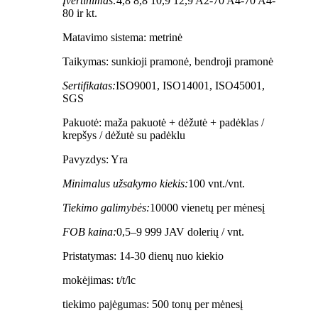
Įvertinimas:
4,8 8,8 10,9 12,9 A2-70 A4-70 A4-
80 ir kt.
Matavimo sistema: metrinė
Taikymas: sunkioji pramonė, bendroji pramonė
Sertifikatas:
ISO9001, ISO14001, ISO45001,
SGS
Pakuotė: maža pakuotė + dėžutė + padėklas /
krepšys / dėžutė su padėklu
Pavyzdys: Yra
Minimalus užsakymo kiekis:
100 vnt./vnt.
Tiekimo galimybės:
10000 vienetų per mėnesį
FOB kaina:
0,5–9 999 JAV dolerių / vnt.
Pristatymas: 14-30 dienų nuo kiekio
mokėjimas: t/t/lc
tiekimo pajėgumas: 500 tonų per mėnesį