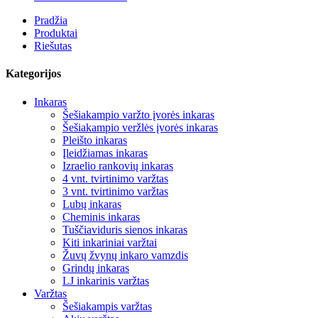
Pradžia
Produktai
Riešutas
Kategorijos
Inkaras
Šešiakampio varžto įvorės inkaras
Šešiakampio veržlės įvorės inkaras
Pleišto inkaras
Įleidžiamas inkaras
Izraelio rankovių inkaras
4 vnt. tvirtinimo varžtas
3 vnt. tvirtinimo varžtas
Lubų inkaras
Cheminis inkaras
Tuščiaviduris sienos inkaras
Kiti inkariniai varžtai
Žuvų žvynų inkaro vamzdis
Grindų inkaras
LJ inkarinis varžtas
Varžtas
Šešiakampis varžtas