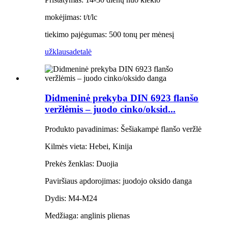
mokėjimas: t/t/lc
tiekimo pajėgumas: 500 tonų per mėnesį
užklausa
detalė
Didmeninė prekyba DIN 6923 flanšo
veržlėmis – juodo cinko/oksid...
Produkto pavadinimas: Šešiakampė flanšo veržlė
Kilmės vieta: Hebei, Kinija
Prekės ženklas: Duojia
Paviršiaus apdorojimas: juodojo oksido danga
Dydis: M4-M24
Medžiaga: anglinis plienas