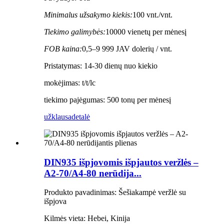
Minimalus užsakymo kiekis:
100 vnt./vnt.
Tiekimo galimybės:
10000 vienetų per mėnesį
FOB kaina:
0,5–9 999 JAV dolerių / vnt.
Pristatymas: 14-30 dienų nuo kiekio
mokėjimas: t/t/lc
tiekimo pajėgumas: 500 tonų per mėnesį
užklausa
detalė
DIN935 išpjovomis išpjautos veržlės –
A2-70/A4-80 nerūdija...
Produkto pavadinimas: Šešiakampė veržlė su
išpjova
Kilmės vieta: Hebei, Kinija