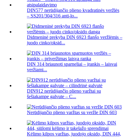
DIN577 nerūdijančio plieno kvadratinės veržlės
– SS201/304/316 anti-lo...
Didmeninė prekyba DIN 6923 flanšo veržlėmis –
juodo cinko/oksid...
DIN 314 briaunoti sparneliai – įrankis – laisvai
veržiami...
DIN912 nerūdijančio plieno varžtai su
šešiakampe galvute – C...
Nerūdijančio plieno varžtas su veržle DIN 603
Kėlimo kilpos varžtas, juodojo oksido, DIN 444,