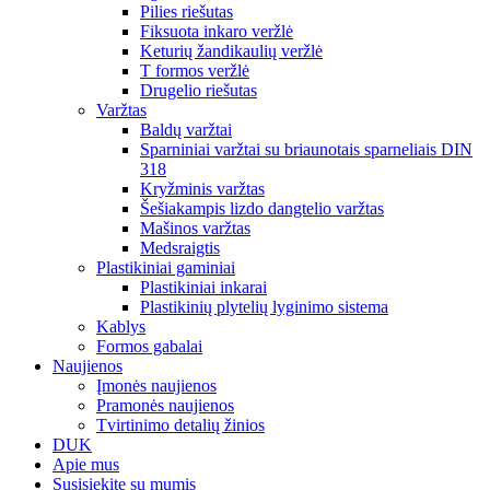
Pilies riešutas
Fiksuota inkaro veržlė
Keturių žandikaulių veržlė
T formos veržlė
Drugelio riešutas
Varžtas
Baldų varžtai
Sparniniai varžtai su briaunotais sparneliais DIN
318
Kryžminis varžtas
Šešiakampis lizdo dangtelio varžtas
Mašinos varžtas
Medsraigtis
Plastikiniai gaminiai
Plastikiniai inkarai
Plastikinių plytelių lyginimo sistema
Kablys
Formos gabalai
Naujienos
Įmonės naujienos
Pramonės naujienos
Tvirtinimo detalių žinios
DUK
Apie mus
Susisiekite su mumis