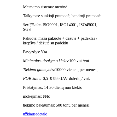
Matavimo sistema: metrinė
Taikymas: sunkioji pramonė, bendroji pramonė
Sertifikatas:
ISO9001, ISO14001, ISO45001,
SGS
Pakuotė: maža pakuotė + dėžutė + padėklas /
krepšys / dėžutė su padėklu
Pavyzdys: Yra
Minimalus užsakymo kiekis:
100 vnt./vnt.
Tiekimo galimybės:
10000 vienetų per mėnesį
FOB kaina:
0,5–9 999 JAV dolerių / vnt.
Pristatymas: 14-30 dienų nuo kiekio
mokėjimas: t/t/lc
tiekimo pajėgumas: 500 tonų per mėnesį
užklausa
detalė