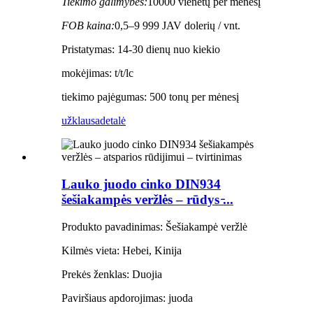
Tiekimo galimybės:
10000 vienetų per mėnesį
FOB kaina:
0,5–9 999 JAV dolerių / vnt.
Pristatymas: 14-30 dienų nuo kiekio
mokėjimas: t/t/lc
tiekimo pajėgumas: 500 tonų per mėnesį
užklausa
detalė
Lauko juodo cinko DIN934
šešiakampės veržlės – rūdys ̵...
Produkto pavadinimas: Šešiakampė veržlė
Kilmės vieta: Hebei, Kinija
Prekės ženklas: Duojia
Paviršiaus apdorojimas: juoda