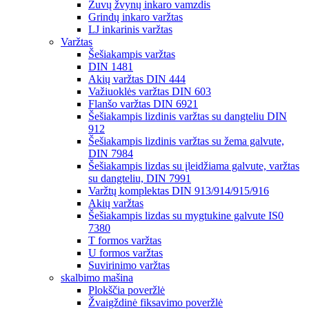
Žuvų žvynų inkaro vamzdis
Grindų inkaro varžtas
LJ inkarinis varžtas
Varžtas
Šešiakampis varžtas
DIN 1481
Akių varžtas DIN 444
Važiuoklės varžtas DIN 603
Flanšo varžtas DIN 6921
Šešiakampis lizdinis varžtas su dangteliu DIN
912
Šešiakampis lizdinis varžtas su žema galvute,
DIN 7984
Šešiakampis lizdas su įleidžiama galvute, varžtas
su dangteliu, DIN 7991
Varžtų komplektas DIN 913/914/915/916
Akių varžtas
Šešiakampis lizdas su mygtukine galvute IS0
7380
T formos varžtas
U formos varžtas
Suvirinimo varžtas
skalbimo mašina
Plokščia poveržlė
Žvaigždinė fiksavimo poveržlė