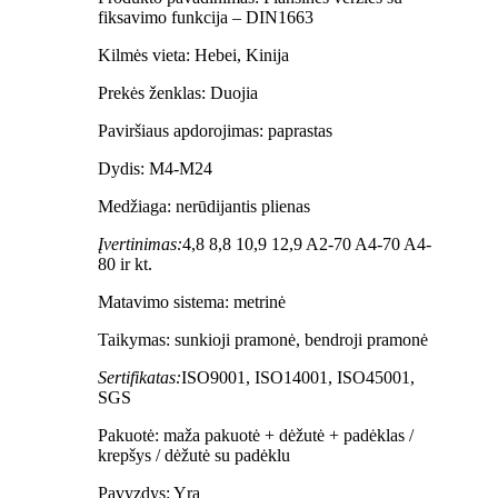
fiksavimo funkcija – DIN1663
Kilmės vieta: Hebei, Kinija
Prekės ženklas: Duojia
Paviršiaus apdorojimas: paprastas
Dydis: M4-M24
Medžiaga: nerūdijantis plienas
Įvertinimas:
4,8 8,8 10,9 12,9 A2-70 A4-70 A4-
80 ir kt.
Matavimo sistema: metrinė
Taikymas: sunkioji pramonė, bendroji pramonė
Sertifikatas:
ISO9001, ISO14001, ISO45001,
SGS
Pakuotė: maža pakuotė + dėžutė + padėklas /
krepšys / dėžutė su padėklu
Pavyzdys: Yra