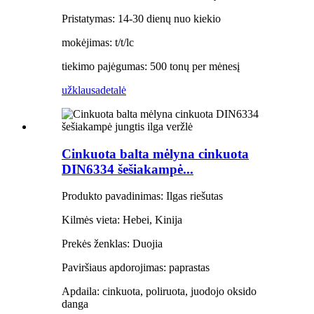
Pristatymas: 14-30 dienų nuo kiekio
mokėjimas: t/t/lc
tiekimo pajėgumas: 500 tonų per mėnesį
užklausa
detalė
Cinkuota balta mėlyna cinkuota
DIN6334 šešiakampė...
Produkto pavadinimas: Ilgas riešutas
Kilmės vieta: Hebei, Kinija
Prekės ženklas: Duojia
Paviršiaus apdorojimas: paprastas
Apdaila: cinkuota, poliruota, juodojo oksido
danga