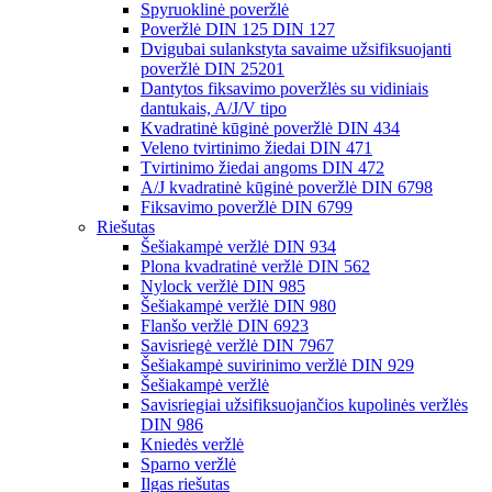
Spyruoklinė poveržlė
Poveržlė DIN 125 DIN 127
Dvigubai sulankstyta savaime užsifiksuojanti
poveržlė DIN 25201
Dantytos fiksavimo poveržlės su vidiniais
dantukais, A/J/V tipo
Kvadratinė kūginė poveržlė DIN 434
Veleno tvirtinimo žiedai DIN 471
Tvirtinimo žiedai angoms DIN 472
A/J kvadratinė kūginė poveržlė DIN 6798
Fiksavimo poveržlė DIN 6799
Riešutas
Šešiakampė veržlė DIN 934
Plona kvadratinė veržlė DIN 562
Nylock veržlė DIN 985
Šešiakampė veržlė DIN 980
Flanšo veržlė DIN 6923
Savisriegė veržlė DIN 7967
Šešiakampė suvirinimo veržlė DIN 929
Šešiakampė veržlė
Savisriegiai užsifiksuojančios kupolinės veržlės
DIN 986
Kniedės veržlė
Sparno veržlė
Ilgas riešutas