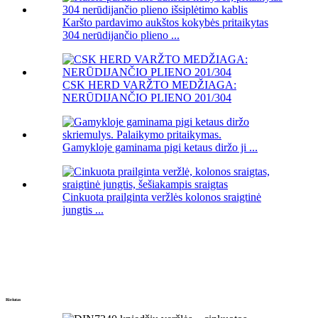
Karšto pardavimo aukštos kokybės pritaikytas
304 nerūdijančio plieno ...
CSK HERD VARŽTO MEDŽIAGA:
NERŪDIJANČIO PLIENO 201/304
Gamykloje gaminama pigi ketaus diržo ji ...
Cinkuota prailginta veržlės kolonos sraigtinė
jungtis ...
Riešutas