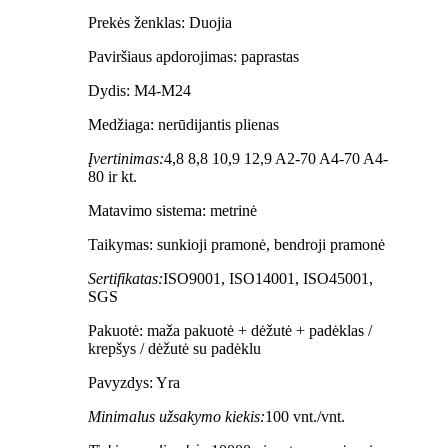
Prekės ženklas: Duojia
Paviršiaus apdorojimas: paprastas
Dydis: M4-M24
Medžiaga: nerūdijantis plienas
Įvertinimas:
4,8 8,8 10,9 12,9 A2-70 A4-70 A4-
80 ir kt.
Matavimo sistema: metrinė
Taikymas: sunkioji pramonė, bendroji pramonė
Sertifikatas:
ISO9001, ISO14001, ISO45001,
SGS
Pakuotė: maža pakuotė + dėžutė + padėklas /
krepšys / dėžutė su padėklu
Pavyzdys: Yra
Minimalus užsakymo kiekis:
100 vnt./vnt.