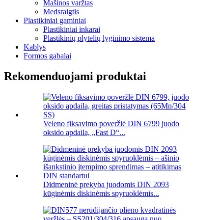
Mašinos varžtas
Medsraigtis
Plastikiniai gaminiai
Plastikiniai inkarai
Plastikinių plytelių lyginimo sistema
Kablys
Formos gabalai
Rekomenduojami produktai
Veleno fiksavimo poveržlė DIN 6799 juodo
oksido apdaila, „Fast D“...
Didmeninė prekyba juodomis DIN 2093
kūginėmis diskinėmis spyruoklėmis...