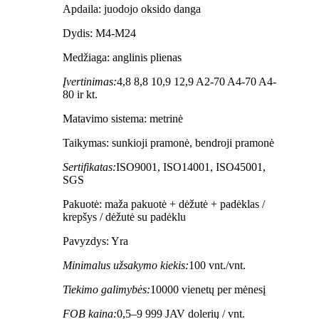
Apdaila: juodojo oksido danga
Dydis: M4-M24
Medžiaga: anglinis plienas
Įvertinimas:
4,8 8,8 10,9 12,9 A2-70 A4-70 A4-
80 ir kt.
Matavimo sistema: metrinė
Taikymas: sunkioji pramonė, bendroji pramonė
Sertifikatas:
ISO9001, ISO14001, ISO45001,
SGS
Pakuotė: maža pakuotė + dėžutė + padėklas /
krepšys / dėžutė su padėklu
Pavyzdys: Yra
Minimalus užsakymo kiekis:
100 vnt./vnt.
Tiekimo galimybės:
10000 vienetų per mėnesį
FOB kaina:
0,5–9 999 JAV dolerių / vnt.