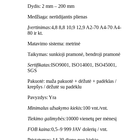
Dydis: 2 mm – 200 mm
Medžiaga: nerūdijantis plienas
Įvertinimas:
4,8 8,8 10,9 12,9 A2-70 A4-70 A4-
80 ir kt.
Matavimo sistema: metrinė
Taikymas: sunkioji pramonė, bendroji pramonė
Sertifikatas:
ISO9001, ISO14001, ISO45001,
SGS
Pakuotė: maža pakuotė + dėžutė + padėklas /
krepšys / dėžutė su padėklu
Pavyzdys: Yra
Minimalus užsakymo kiekis:
100 vnt./vnt.
Tiekimo galimybės:
10000 vienetų per mėnesį
FOB kaina:
0,5–9 999 JAV dolerių / vnt.
Pristatymas: 14-30 dienų nuo kiekio