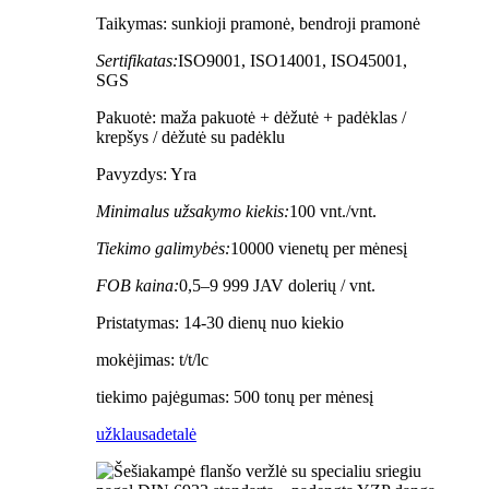
Taikymas: sunkioji pramonė, bendroji pramonė
Sertifikatas:
ISO9001, ISO14001, ISO45001,
SGS
Pakuotė: maža pakuotė + dėžutė + padėklas /
krepšys / dėžutė su padėklu
Pavyzdys: Yra
Minimalus užsakymo kiekis:
100 vnt./vnt.
Tiekimo galimybės:
10000 vienetų per mėnesį
FOB kaina:
0,5–9 999 JAV dolerių / vnt.
Pristatymas: 14-30 dienų nuo kiekio
mokėjimas: t/t/lc
tiekimo pajėgumas: 500 tonų per mėnesį
užklausa
detalė