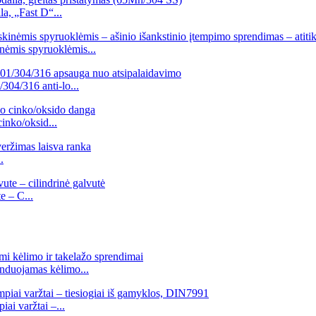
a, „Fast D“...
ėmis spyruoklėmis...
304/316 anti-lo...
inko/oksid...
.
e – C...
nduojamas kėlimo...
ai varžtai –...