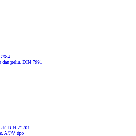
N 7984
su dangteliu, DIN 7991
eržlė DIN 25201
s, A/J/V tipo