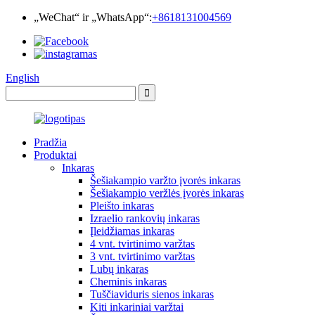
„WeChat“ ir „WhatsApp“:
+8618131004569
English
Pradžia
Produktai
Inkaras
Šešiakampio varžto įvorės inkaras
Šešiakampio veržlės įvorės inkaras
Pleišto inkaras
Izraelio rankovių inkaras
Įleidžiamas inkaras
4 vnt. tvirtinimo varžtas
3 vnt. tvirtinimo varžtas
Lubų inkaras
Cheminis inkaras
Tuščiaviduris sienos inkaras
Kiti inkariniai varžtai