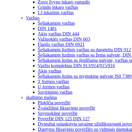
Žuvų žvynų inkaro vamzdis
Grindų inkaro varžtas
LJ inkarinis varžtas
Varžtas
Šešiakampis varžtas
DIN 1481
Akių varžtas DIN 444
Važiuoklės varžtas DIN 603
Flanšo varžtas DIN 6921
Šešiakampis lizdinis varžtas su dangteliu DIN 912
Šešiakampis lizdinis varžtas su žema galvute, DI
Šešiakampis lizdas su įleidžiama galvute, varžtas 
Varžtų komplektas DIN 913/914/915/916
Akių varžtas
Šešiakampis lizdas su mygtukine galvute IS0 7380
T formos varžtas
U formos varžtas
Suvirinimo varžtas
skalbimo mašina
Plokščia poveržlė
Žvaigždinė fiksavimo poveržlė
Spyruoklinė poveržlė
Poveržlė DIN 125 DIN 127
Dvigubai sulankstyta savaime užsifiksuojanti pov
Dantytos fiksavimo poveržlės su vidiniais dantukai