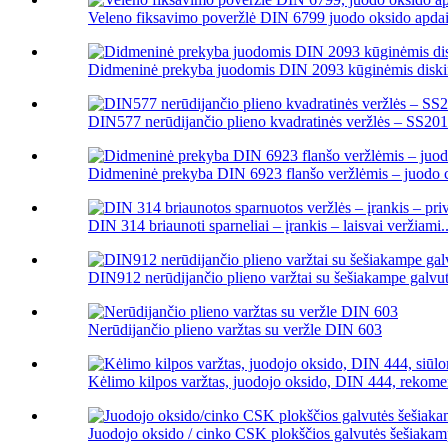
Veleno fiksavimo poveržlė DIN 6799 juodo oksido apdail
Didmeninė prekyba juodomis DIN 2093 kūginėmis diskin
DIN577 nerūdijančio plieno kvadratinės veržlės – SS201/
Didmeninė prekyba DIN 6923 flanšo veržlėmis – juodo c
DIN 314 briaunoti sparneliai – įrankis – laisvai veržiami..
DIN912 nerūdijančio plieno varžtai su šešiakampe galvut
Nerūdijančio plieno varžtas su veržle DIN 603
Kėlimo kilpos varžtas, juodojo oksido, DIN 444, rekome
Juodojo oksido / cinko CSK plokščios galvutės šešiakampi