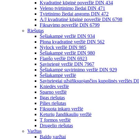
Kvadratinė kūginė poveržlė DIN 434
Veleno tvirtinimo žiedai DIN 471
Tvirtinimo žiedai angoms DIN 472
A/J kvadratinė kūginė poveržlė DIN 6798
Fiksavimo poveržlė DIN 6799
Riešutas
Šešiakampė veržlė DIN 934
Plona kvadratinė veržlė DIN 562
Nylock veržlė DIN 985
Šešiakampė veržlė DIN 980
Flanšo veržlė DIN 6923
Savisriegė veržlė DIN 7967
Šešiakampė suvirinimo veržlė DIN 929
Šešiakampė veržlė
Savisriegiai užsifiksuojančios kupolinės veržlės 
Kniedės veržlė
Sparno veržlė
Ilgas riešutas
Pilies riešutas
Fiksuota inkaro veržlė
Keturių žandikaulių veržlė
T formos veržlė
Drugelio riešutas
Varžtas
Baldų varžtai