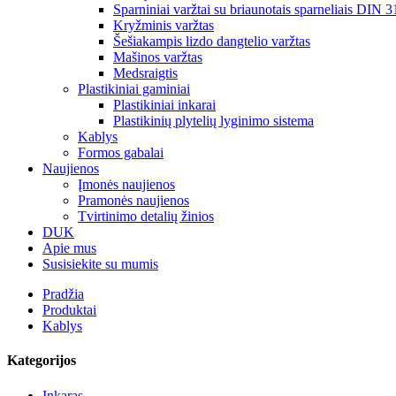
Sparniniai varžtai su briaunotais sparneliais DIN 3
Kryžminis varžtas
Šešiakampis lizdo dangtelio varžtas
Mašinos varžtas
Medsraigtis
Plastikiniai gaminiai
Plastikiniai inkarai
Plastikinių plytelių lyginimo sistema
Kablys
Formos gabalai
Naujienos
Įmonės naujienos
Pramonės naujienos
Tvirtinimo detalių žinios
DUK
Apie mus
Susisiekite su mumis
Pradžia
Produktai
Kablys
Kategorijos
Inkaras