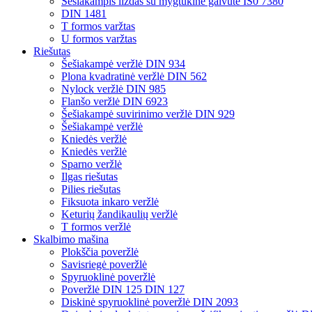
Šešiakampis lizdas su mygtukine galvute IS0 7380
DIN 1481
T formos varžtas
U formos varžtas
Riešutas
Šešiakampė veržlė DIN 934
Plona kvadratinė veržlė DIN 562
Nylock veržlė DIN 985
Flanšo veržlė DIN 6923
Šešiakampė suvirinimo veržlė DIN 929
Šešiakampė veržlė
Kniedės veržlė
Kniedės veržlė
Sparno veržlė
Ilgas riešutas
Pilies riešutas
Fiksuota inkaro veržlė
Keturių žandikaulių veržlė
T formos veržlė
Skalbimo mašina
Plokščia poveržlė
Savisriegė poveržlė
Spyruoklinė poveržlė
Poveržlė DIN 125 DIN 127
Diskinė spyruoklinė poveržlė DIN 2093