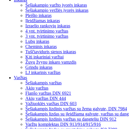
Šešiakampio varžto įvorės inkaras
Šešiakampio veržlės įvorės inkaras
Pleišto inkaras
Įleidžiamas inkaras
Izraelio rankovių inkaras
4 vnt. tvirtinimo varžtas
3 vnt. tvirtinimo varžtas
Lubų inkaras
Cheminis inkaras
Tuščiaviduris sienos inkaras
Kiti inkariniai varžtai
Žuvų žvynų inkaro vamzdis
Grindų inkaras
LJ inkarinis varžtas
Varžtas
Šešiakampis varžtas
Akių varžtas
Flanšo varžtas DIN 6921
Akių varžtas DIN 444
Važiuoklės varžtas DIN 603
Šešiakampis lizdinis varžtas su žema galvute, DIN 7984
Šešiakampis lizdas su įleidžiama galvute, varžtas su dan
Šešiakampis lizdinis varžtas su dangteliu DIN 912
Varžtų komplektas DIN 913/914/915/916